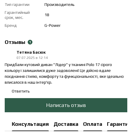
Тип гарантии
Производитель
Гарантийный
18
срок, мес.
Бренд
G-Power
Отзывы
1
Тетяна Басюк
07.07.2025 в 12:14
Придбали кутовий диван "Лідер" у тканині Polo 17 сірого
кольору і залишилися дуже задоволені! Це дійсно вдале
поєднання стилю, комфорту та функціональності, яке ідеально
вписалося в наш інтер'єр.
Ответить
Написать отзыв
Консультация
Доставка
Оплата
Гарантия