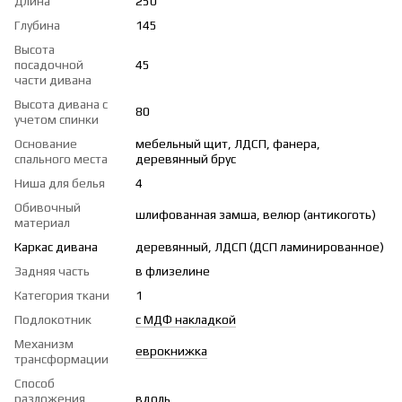
Длина
250
Глубина
145
Высота
посадочной
45
части дивана
Высота дивана с
80
учетом спинки
Основание
мебельный щит, ЛДСП, фанера,
спального места
деревянный брус
Ниша для белья
4
Обивочный
шлифованная замша, велюр (антикоготь)
материал
Каркас дивана
деревянный, ЛДСП (ДСП ламинированное)
Задняя часть
в флизелине
Категория ткани
1
Подлокотник
с МДФ накладкой
Механизм
еврокнижка
трансформации
Способ
разложения
вдоль