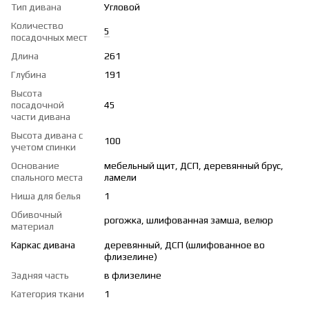
Тип дивана
Угловой
Количество
5
посадочных мест
Длина
261
Глубина
191
Высота
посадочной
45
части дивана
Высота дивана с
100
учетом спинки
Основание
мебельный щит, ДСП, деревянный брус,
спального места
ламели
Ниша для белья
1
Обивочный
рогожка, шлифованная замша, велюр
материал
Каркас дивана
деревянный, ДСП (шлифованное во
флизелине)
Задняя часть
в флизелине
Категория ткани
1