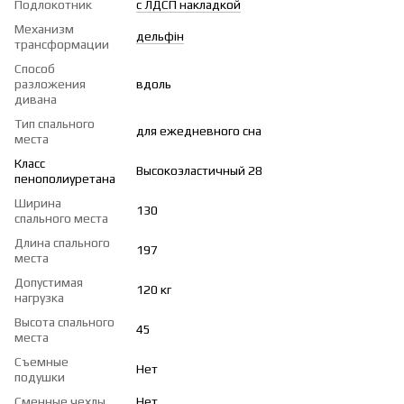
Подлокотник
с ЛДСП накладкой
Механизм
дельфін
трансформации
Способ
разложения
вдоль
дивана
Тип спального
для ежедневного сна
места
Класс
Высокоэластичный 28
пенополиуретана
Ширина
130
спального места
Длина спального
197
места
Допустимая
120 кг
нагрузка
Высота спального
45
места
Съемные
Нет
подушки
Сменные чехлы
Нет