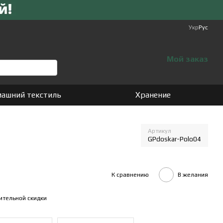
Укр
Рус
Мой заказ
ашний текстиль
Хранение
Артикул
GPdoskar-Polo04
К сравнению
В желания
ительной скидки