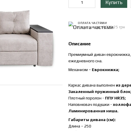
Купить
ОПЛАТА ЧАСТЯМИ
4 платежа по 4 015.25 грн
Описание
Премиумный диван еврокнижка, к
ежедневного сна.
Механизм –
Еврокнижка;
Каркас дивана выполнен
из дер
Закаленный пружинный блок
Плотный поролон -
ППУ HR35;
Наповнювач подушки -
холлофа
Ламинированная ниша.
Габариты дивана (см):
Длина – 250