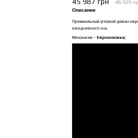
45 987 грн
46 925 г
Описание
Премиальный угловой диван евро
ежедневного сна.
Механизм –
Еврокнижка;