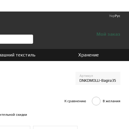
Укр
Рус
Мой заказ
ашний текстиль
Хранение
Артикул
DNKDMOLLI-Bagira35
К сравнению
В желания
ительной скидки