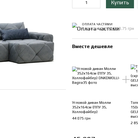
Купить
ОПЛАТА ЧАСТЯМИ
4 платежа по 11 018.75 грн
Вместе дешевле
Угловой диван Молли
Топ
352х164см (ППУ 35,
150
Холлофайбер)
GEL
выс
44 075 грн
2 85