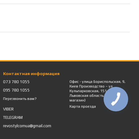
Контактная информация
073 780 1055
Офис - улица Бориспольская, 9,
Киев Производство – ул.
095 780 1055
Кульпарковская, 151, Львов,
Львовская область / (Не
Перезвонить вам?
магазин)
Карта проезда
VIBER
TELEGRAM
revostylcomua@gmail.com