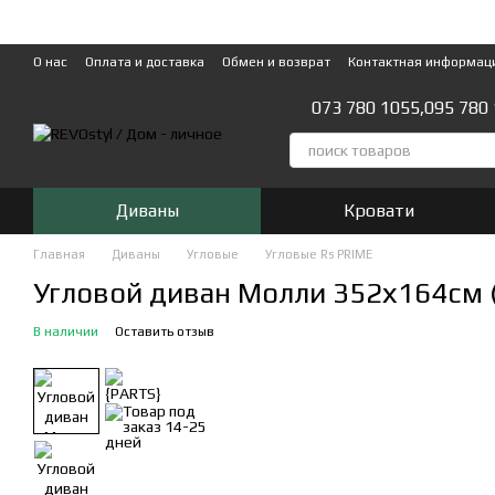
Перейти к основному контенту
О нас
Оплата и доставка
Обмен и возврат
Контактная информац
073 780 1055,
095 780
Диваны
Кровати
Главная
Диваны
Угловые
Угловые Rs PRIME
Угловой диван Молли 352х164см 
В наличии
Оставить отзыв