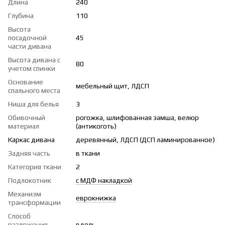
Длина
240
Глубина
110
Высота
посадочной
45
части дивана
Высота дивана с
80
учетом спинки
Основание
мебельный щит, ЛДСП
спального места
Ниша для белья
3
Обивочный
рогожка, шлифованная замша, велюр
материал
(антикоготь)
Каркас дивана
деревянный, ЛДСП (ДСП ламинированное)
Задняя часть
в ткани
Категория ткани
2
Подлокотник
с МДФ накладкой
Механизм
еврокнижка
трансформации
Способ
разложения
вдоль