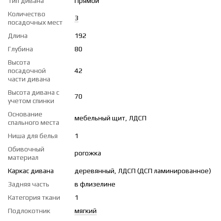
Тип дивана
Прямой
Количество
3
посадочных мест
Длина
192
Глубина
80
Высота
посадочной
42
части дивана
Высота дивана с
70
учетом спинки
Основание
мебельный щит, ЛДСП
спального места
Ниша для белья
1
Обивочный
рогожка
материал
Каркас дивана
деревянный, ЛДСП (ДСП ламинированное)
Задняя часть
в флизелине
Категория ткани
1
Подлокотник
мягкий