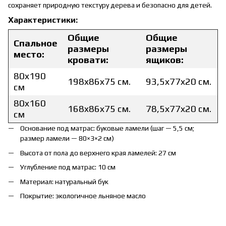
сохраняет природную текстуру дерева и безопасно для детей.
Характеристики:
Общие
Общие
Спальное
размеры
размеры
место:
кровати:
ящиков:
80x190
198x86x75 см.
93,5x77x20 см.
см
80x160
168x86x75 см.
78,5x77x20 см.
см
Основание под матрас: буковые ламели (шаг — 5,5 см;
размер ламели — 80×3×2 см)
Высота от пола до верхнего края ламелей: 27 см
Углубление под матрас: 10 см
Материал: натуральный бук
Покрытие: экологичное льняное масло