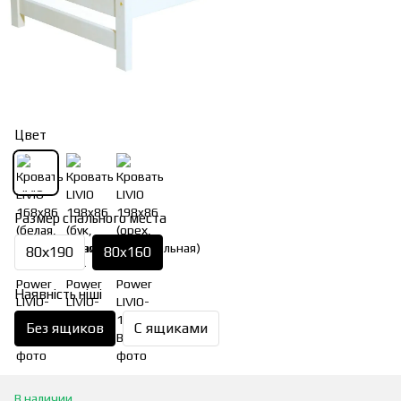
Цвет
Размер спального места
80х190
80x160
Наявність ніші
Без ящиков
С ящиками
В наличии