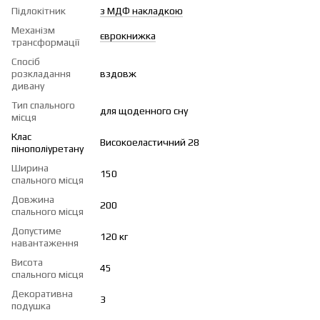
Підлокітник
з МДФ накладкою
Механізм
єврокнижка
трансформації
Спосіб
розкладання
вздовж
дивану
Тип спального
для щоденного сну
місця
Клас
Високоеластичний 28
пінополіуретану
Ширина
150
спального місця
Довжина
200
спального місця
Допустиме
120 кг
навантаження
Висота
45
спального місця
Декоративна
3
подушка