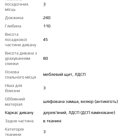
посадочних
3
місць
Довжина
240
Глибина
110
Висота
посадкової
45
частини дивану
Висота дивана з
урахуванням
80
спинки
Основа
меблевий щит, ЛДСП
спального місця
Ніша для
3
білизни
Оббивний
шліфована замша, велюр (антикіготь)
матеріал
Каркас дивану
дерев'яний, ЛДСП (ДСП ламіноване)
Задня частина
в тканині
Категорія
3
тканини