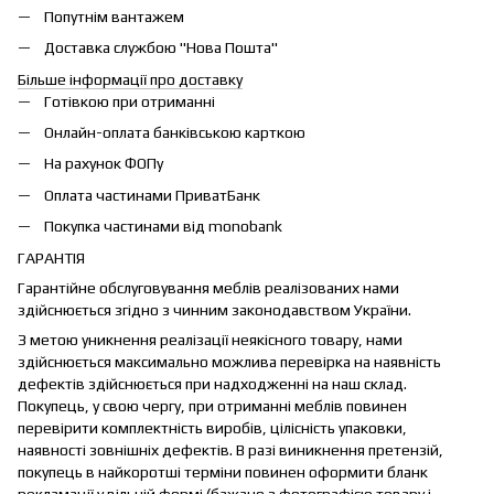
Попутнім вантажем
Доставка службою "Нова Пошта"
Більше інформації про доставку
Готівкою при отриманні
Онлайн-оплата банківською карткою
На рахунок ФОПу
Оплата частинами ПриватБанк
Покупка частинами від monobank
ГАРАНТІЯ
Гарантійне обслуговування меблів реалізованих нами
здійснюється згідно з чинним законодавством України.
З метою уникнення реалізації неякісного товару, нами
здійснюється максимально можлива перевірка на наявність
дефектів здійснюється при надходженні на наш склад.
Покупець, у свою чергу, при отриманні меблів повинен
перевірити комплектність виробів, цілісність упаковки,
наявності зовнішніх дефектів. В разі виникнення претензій,
покупець в найкоротші терміни повинен оформити бланк
рекламації у вільній формі (бажано з фотографією товару і