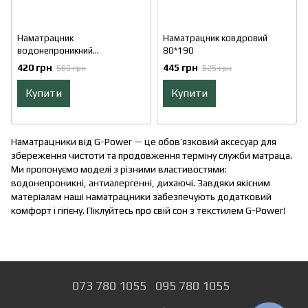
Наматрацник
Наматрацник ковдровий
водонепроникний
80*190
(мембранний) AquaStop
420 грн
445 грн
560 грн
525 грн
(АкваСтоп) - КІМА - на резинці
по периметру
Купити
Купити
Наматрацники від G-Power — це обов’язковий аксесуар для
збереження чистоти та продовження терміну служби матраца.
Ми пропонуємо моделі з різними властивостями:
водонепроникні, антиалергенні, дихаючі. Завдяки якісним
матеріалам наші наматрацники забезпечують додатковий
комфорт і гігієну. Піклуйтесь про свій сон з текстилем G-Power!
073 780 1055
095 780 1055