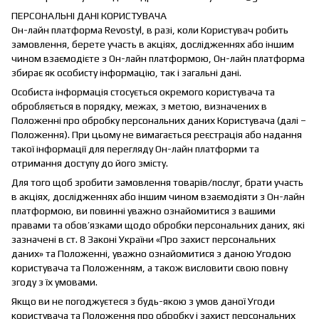
ПЕРСОНАЛЬНІ ДАНІ КОРИСТУВАЧА
Он-лайн платформа Revostyl, в разі, коли Користувач робить
замовлення, берете участь в акціях, дослідженнях або іншим
чином взаємодієте з Он-лайн платформою, Он-лайн платформа
збирає як особисту інформацію, так і загальні дані.
Особиста інформація стосується окремого користувача та
обробляється в порядку, межах, з метою, визначених в
Положенні про обробку персональних даних Користувача (далі –
Положення). При цьому не вимагається реєстрація або надання
такої інформації для перегляду Он-лайн платформи та
отримання доступу до його змісту.
Для того щоб зробити замовлення товарів/послуг, брати участь
в акціях, дослідженнях або іншим чином взаємодіяти з Он-лайн
платформою, ви повинні уважно ознайомитися з вашими
правами та обов’язками щодо обробки персональних даних, які
зазначені в ст. 8 Законі України «Про захист персональних
даних» та Положенні, уважно ознайомитися з даною Угодою
користувача та Положенням, а також висловити свою повну
згоду з їх умовами.
Якщо ви не погоджуєтеся з будь-якою з умов даної Угоди
користувача та Положення про обробку і захист персональних