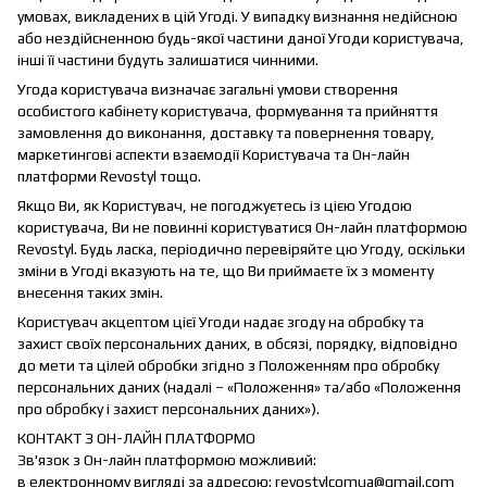
умовах, викладених в цій Угоді. У випадку визнання недійсною
або нездійсненною будь-якої частини даної Угоди користувача,
інші її частини будуть залишатися чинними.
Угода користувача визначає загальні умови створення
особистого кабінету користувача, формування та прийняття
замовлення до виконання, доставку та повернення товару,
маркетингові аспекти взаємодії Користувача та Он-лайн
платформи Revostyl тощо.
Якщо Ви, як Користувач, не погоджуєтесь із цією Угодою
користувача, Ви не повинні користуватися Он-лайн платформою
Revostyl. Будь ласка, періодично перевіряйте цю Угоду, оскільки
зміни в Угоді вказують на те, що Ви приймаєте їх з моменту
внесення таких змін.
Користувач акцептом цієї Угоди надає згоду на обробку та
захист своїх персональних даних, в обсязі, порядку, відповідно
до мети та цілей обробки згідно з Положенням про обробку
персональних даних (надалі – «Положення» та/або «Положення
про обробку і захист персональних даних»).
КОНТАКТ З ОН-ЛАЙН ПЛАТФОРМО
Зв'язок з Он-лайн платформою можливий:
в електронному вигляді за адресою: revostylcomua@gmail.com