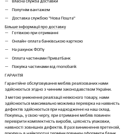
Власна служба доставки
Попутнім вантажем
Доставка службою "Нова Пошта"
Більше інформації про доставку
Готівкою при отриманні
Онлайн-оплата банківською карткою
На рахунок ФОПу
Оплата частинами ПриватБанк
Покупка частинами від monobank
ГАРАНТІЯ
Гарантійне обслуговування меблів реалізованих нами
здійснюється згідно з чинним законодавством України.
З метою уникнення реалізації неякісного товару, нами
здійснюється максимально можлива перевірка на наявність
дефектів здійснюється при надходженні на наш склад.
Покупець, у свою чергу, при отриманні меблів повинен
перевірити комплектність виробів, цілісність упаковки,
наявності зовнішніх дефектів. В разі виникнення претензій,
покупець в найкоротші терміни повинен оформити бланк