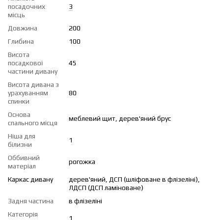
посадочних
3
місць
Довжина
200
Глибина
100
Висота
посадкової
45
частини дивану
Висота дивана з
урахуванням
80
спинки
Основа
меблевий щит, дерев'яний брус
спального місця
Ніша для
1
білизни
Оббивний
рогожка
матеріал
Каркас дивану
дерев'яний, ДСП (шліфоване в флізеліні),
ЛДСП (ДСП ламіноване)
Задня частина
в флізеліні
Категорія
1