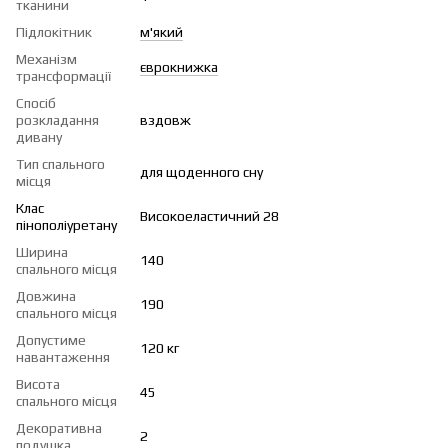
тканини
Підлокітник
м'який
Механізм
єврокнижка
трансформації
Спосіб
розкладання
вздовж
дивану
Тип спального
для щоденного сну
місця
Клас
Високоеластичний 28
пінополіуретану
Ширина
140
спального місця
Довжина
190
спального місця
Допустиме
120 кг
навантаження
Висота
45
спального місця
Декоративна
2
подушка