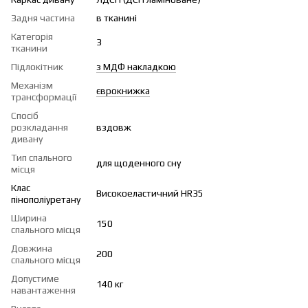
Задня частина
в тканині
Категорія
3
тканини
Підлокітник
з МДФ накладкою
Механізм
єврокнижка
трансформації
Спосіб
розкладання
вздовж
дивану
Тип спального
для щоденного сну
місця
Клас
Високоеластичний HR35
пінополіуретану
Ширина
150
спального місця
Довжина
200
спального місця
Допустиме
140 кг
навантаження