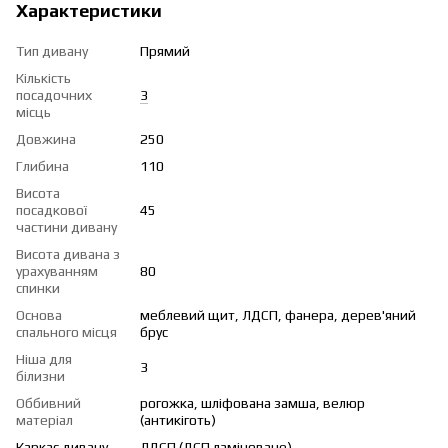
Характеристики
Тип дивану
Прямий
Кількість
посадочних
3
місць
Довжина
250
Глибина
110
Висота
посадкової
45
частини дивану
Висота дивана з
урахуванням
80
спинки
Основа
меблевий щит, ЛДСП, фанера, дерев'яний
спального місця
брус
Ніша для
3
білизни
Оббивний
рогожка, шліфована замша, велюр
матеріал
(антикіготь)
Каркас дивану
ЛДСП (ДСП ламіноване)