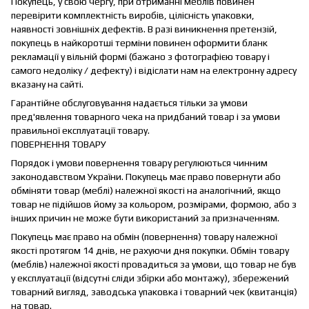
Покупець, у свою чергу, при отриманні меблів повинен
перевірити комплектність виробів, цілісність упаковки,
наявності зовнішніх дефектів. В разі виникнення претензій,
покупець в найкоротші терміни повинен оформити бланк
рекламації у вільній формі (бажано з фотографією товару і
самого недоліку / дефекту) і відіслати нам на електронну адресу
вказану на сайті.
Гарантійне обслуговування надається тільки за умови
пред'явлення товарного чека на придбаний товар і за умови
правильної експлуатації товару.
ПОВЕРНЕННЯ ТОВАРУ
Порядок і умови повернення товару регулюються чинним
законодавством України. Покупець має право повернути або
обміняти товар (меблі) належної якості на аналогічний, якщо
товар не підійшов йому за кольором, розмірами, формою, або з
інших причин не може бути використаний за призначенням.
Покупець має право на обмін (повернення) товару належної
якості протягом 14 днів, не рахуючи дня покупки. Обмін товару
(меблів) належної якості провадиться за умови, що товар не був
у експлуатації (відсутні сліди збірки або монтажу), збережений
товарний вигляд, заводська упаковка і товарний чек (квитанція)
на товар.