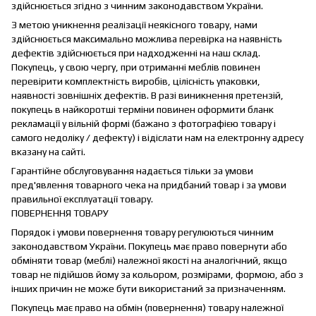
здійснюється згідно з чинним законодавством України.
З метою уникнення реалізації неякісного товару, нами
здійснюється максимально можлива перевірка на наявність
дефектів здійснюється при надходженні на наш склад.
Покупець, у свою чергу, при отриманні меблів повинен
перевірити комплектність виробів, цілісність упаковки,
наявності зовнішніх дефектів. В разі виникнення претензій,
покупець в найкоротші терміни повинен оформити бланк
рекламації у вільній формі (бажано з фотографією товару і
самого недоліку / дефекту) і відіслати нам на електронну адресу
вказану на сайті.
Гарантійне обслуговування надається тільки за умови
пред'явлення товарного чека на придбаний товар і за умови
правильної експлуатації товару.
ПОВЕРНЕННЯ ТОВАРУ
Порядок і умови повернення товару регулюються чинним
законодавством України. Покупець має право повернути або
обміняти товар (меблі) належної якості на аналогічний, якщо
товар не підійшов йому за кольором, розмірами, формою, або з
інших причин не може бути використаний за призначенням.
Покупець має право на обмін (повернення) товару належної