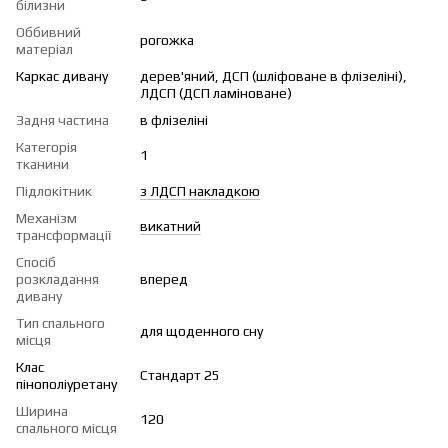
білизни
Оббивний
рогожка
матеріал
Каркас дивану
дерев'яний, ДСП (шліфоване в флізеліні),
ЛДСП (ДСП ламіноване)
Задня частина
в флізеліні
Категорія
1
тканини
Підлокітник
з ЛДСП накладкою
Механізм
викатний
трансформації
Спосіб
розкладання
вперед
дивану
Тип спального
для щоденного сну
місця
Клас
Стандарт 25
пінополіуретану
Ширина
120
спального місця