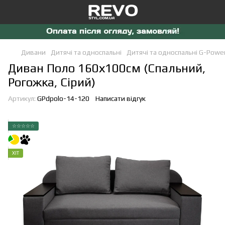
Дивани
Дитячі та односпальні
Дитячі та односпальні G-Powe
Диван Поло 160х100см (Спальний,
Рогожка, Сірий)
Артикул:
GPdpolo-14-120
Написати відгук
☆☆☆☆☆
ХІТ