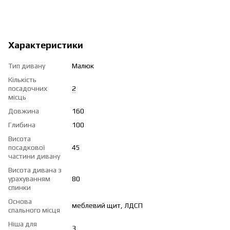
Характеристики
Тип дивану
Малюк
Кількість
посадочних
2
місць
Довжина
160
Глибина
100
Висота
посадкової
45
частини дивану
Висота дивана з
урахуванням
80
спинки
Основа
меблевий щит, ЛДСП
спального місця
Ніша для
3