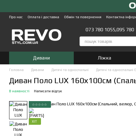
Перейти до основного контенту
Про нас
Оплата і доставка
Обмін та повернення
Контактна інфор
073 780 1055,
095 780
Дивани
Ліжка
Головна
Дивани
Дитячі та односпальні
Дитячі та односпальні 
Диван Поло LUX 160х100см (Спаль
В наявності
Написати відгук
☆☆☆☆☆
ХІТ