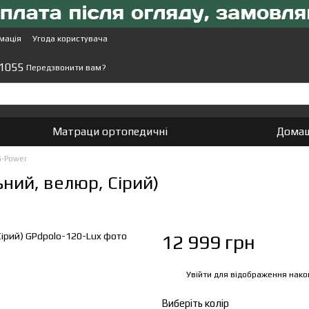
мація
Угода користувача
 1055
Передзвонити вам?
Матраци ортопедичні
Домаш
G-Power
ний, велюр, Сірий)
12 999 грн
Увійти
для відображення нако
%
Виберіть колір