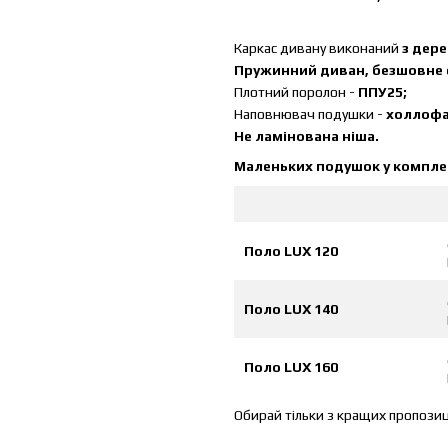
Каркас дивану виконаний
з дере
Пружинний диван, безшовне с
Плотний поролон -
ППУ25;
Наповнювач подушки -
холлофа
Не ламінована ніша.
Маленьких подушок у комплект
Поло LUX 120
Поло LUX 140
Поло LUX 160
Обирай тільки з кращих пропозиці