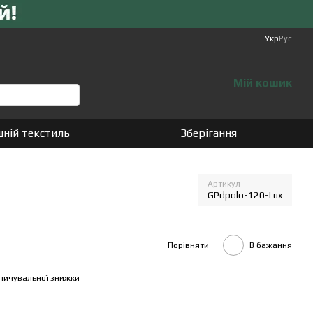
Укр
Рус
Мій кошик
ній текстиль
Зберігання
Артикул
GPdpolo-120-Lux
Порівняти
В бажання
пичувальної знижки