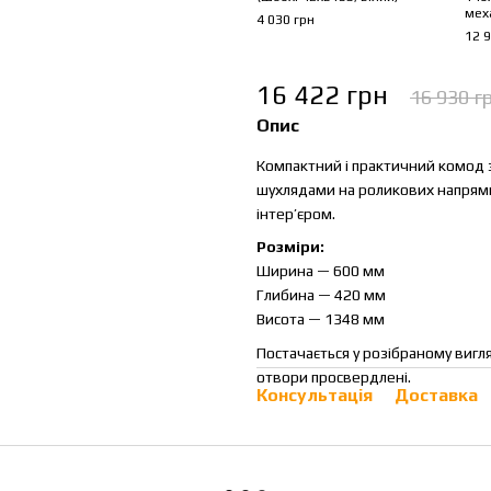
меха
4 030 грн
12 9
16 422 грн
16 930 г
Опис
Компактний і практичний комод 
шухлядами на роликових напрямни
інтер’єром.
Розміри:
Ширина — 600 мм
Глибина — 420 мм
Висота — 1348 мм
Постачається у розібраному вигл
отвори просвердлені.
Консультація
Доставка