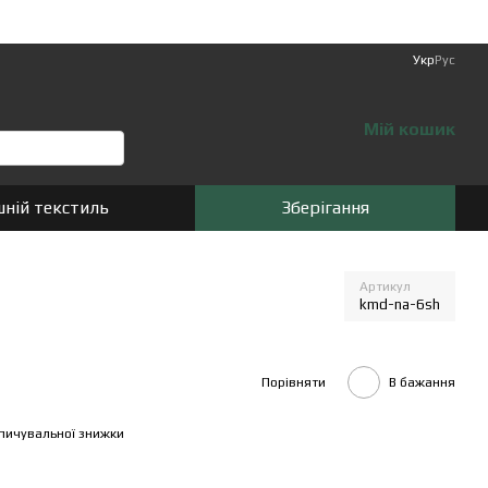
Укр
Рус
Мій кошик
ній текстиль
Зберігання
Артикул
kmd-na-6sh
Порівняти
В бажання
пичувальної знижки