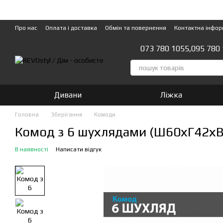
Перейти до основного контенту
Про нас
Оплата і доставка
Обмін та повернення
Контактна інфор
073 780 1055,
095 780
Дивани
Ліжка
Головна
Зберігання
Комоди
Комод з 6 шухлядами (Ш60хГ42хВ1
В наявності
Написати відгук