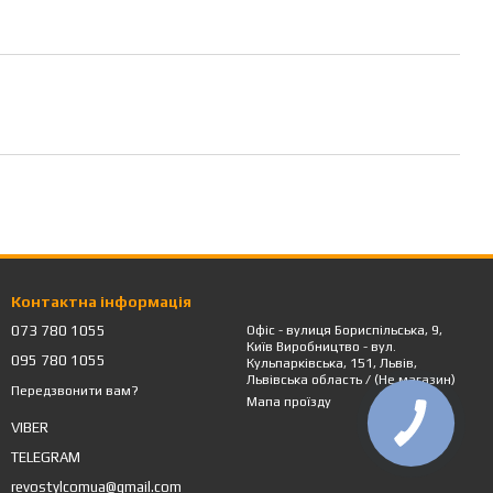
Контактна інформація
073 780 1055
Офіс - вулиця Бориспільська, 9,
Київ Виробництво - вул.
095 780 1055
Кульпарківська, 151, Львів,
Львівська область / (Не магазин)
Передзвонити вам?
Мапа проїзду
VIBER
TELEGRAM
revostylcomua@gmail.com