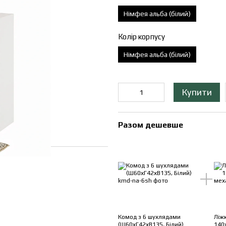
Німфея альба (білий)
Колір корпусу
Німфея альба (білий)
Купити
Разом дешевше
Комод з 6 шухлядами
Ліж
(Ш60хГ42хВ135, Білий)
140