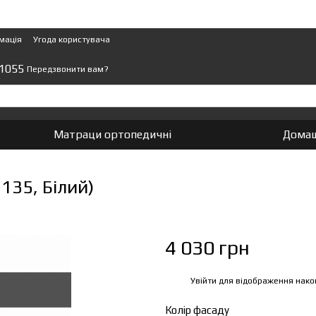
мація
Угода користувача
 1055
Передзвонити вам?
Матраци ортопедичні
Домаш
35, Білий)
4 030 грн
Увійти
для відображення нако
%
Колір фасаду