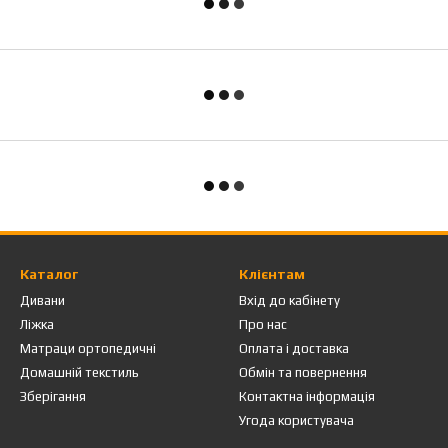
Каталог
Клієнтам
Дивани
Вхід до кабінету
Ліжка
Про нас
Матраци ортопедичні
Оплата і доставка
Домашній текстиль
Обмін та повернення
Зберігання
Контактна інформація
Угода користувача