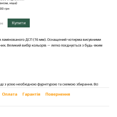
нізм, ніша)
00 грн
рн
Купити
з ламінованого ДСП (16 мм). Оснащений чотирма висувними
х. Великий вибір кольорів — легко поєднується з будь-яким
яді з усією необхідною фурнітурою та схемою збирання. Всі
Оплата
Гарантія
Повернення