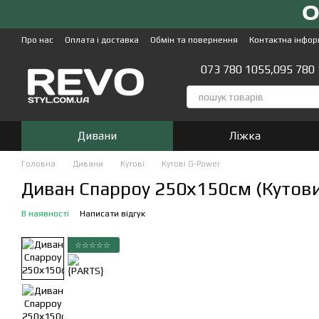
Перейти до основного контенту
Про нас
Оплата і доставка
Обмін та повернення
Контактна інфор
073 780 1055,
095 780
Дивани
Ліжка
Головна
Дивани
Кутові
Кутові G-Power
Диван Спарроу 250х150см (Кутови
В наявності
Написати відгук
☆☆☆☆☆