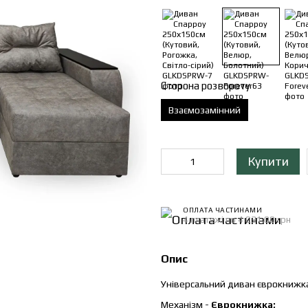
Сторона розвороту
Взаємозамінний
Купити
ОПЛАТА ЧАСТИНАМИ
4 платежі по 4 031.00 грн
Опис
Універсальний диван єврокнижка,
Механізм -
Єврокнижка;