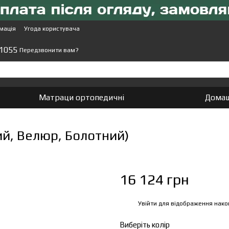
мація
Угода користувача
 1055
Передзвонити вам?
Матраци ортопедичні
Домаш
й, Велюр, Болотний)
16 124 грн
Увійти
для відображення нако
%
Виберіть колір