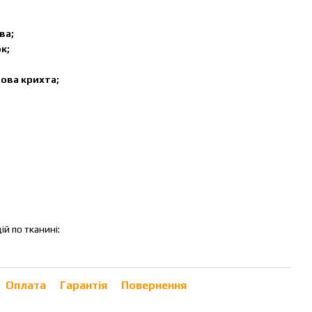
ва;
к;
ова крихта;
й по тканині:
Оплата
Гарантія
Повернення