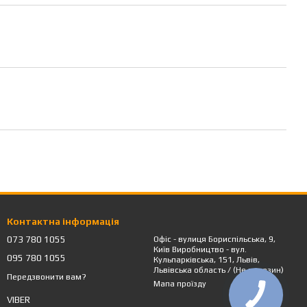
Контактна інформація
073 780 1055
Офіс - вулиця Бориспільська, 9,
Київ Виробництво - вул.
095 780 1055
Кульпарківська, 151, Львів,
Львівська область / (Не магазин)
Передзвонити вам?
Мапа проїзду
VIBER