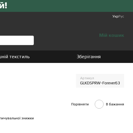
Укр
Рус
Мій кошик
ній текстиль
Зберігання
Артикул
GLKDSPRW-Forever63
Порівняти
В бажання
пичувальної знижки