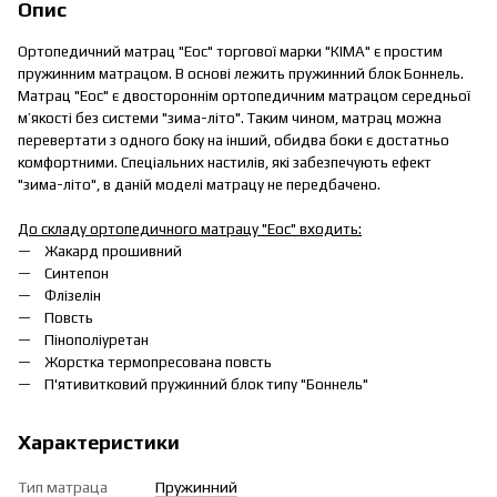
Опис
Ортопедичний матрац "Еос" торгової марки "КІМА" є простим
пружинним матрацом. В основі лежить пружинний блок Боннель.
Матрац "Еос" є двостороннім ортопедичним матрацом середньої
м’якості без системи "зима-літо". Таким чином, матрац можна
перевертати з одного боку на інший, обидва боки є достатньо
комфортними. Спеціальних настилів, які забезпечують ефект
"зима-літо", в даній моделі матрацу не передбачено.
До складу ортопедичного матрацу "Еос" входить:
Жакард прошивний
Синтепон
Флізелін
Повсть
Пінополіуретан
Жорстка термопресована повсть
П'ятивитковий пружинний блок типу "Боннель"
Характеристики
Тип матраца
Пружинний