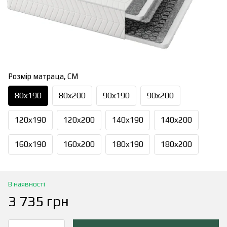
Розмір матраца, СМ
80x190
80x200
90x190
90x200
120x190
120x200
140x190
140x200
160x190
160x200
180x190
180x200
В наявності
3 735 грн