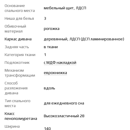
Основание
мебельный щит, ЛДСП
спального места
Ниша для белья
3
Обивочный
рогожка
материал
Каркас дивана
деревянный, ЛДСП (ДСП ламинированное)
Задняя часть
в ткани
Категория ткани
1
Подлокотник
с МДФ накладкой
Механизм
еврокнижка
трансформации
Способ
разложения
вдоль
дивана
Тип спального
для ежедневного сна
места
Класс
Высокоэластичный 28
пенополиуретана
Ширина
140