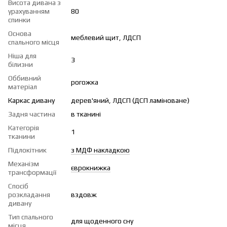
Висота дивана з
урахуванням
80
спинки
Основа
меблевий щит, ЛДСП
спального місця
Ніша для
3
білизни
Оббивний
рогожка
матеріал
Каркас дивану
дерев'яний, ЛДСП (ДСП ламіноване)
Задня частина
в тканині
Категорія
1
тканини
Підлокітник
з МДФ накладкою
Механізм
єврокнижка
трансформації
Спосіб
розкладання
вздовж
дивану
Тип спального
для щоденного сну
місця