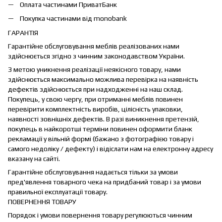
Оплата частинами ПриватБанк
Покупка частинами від monobank
ГАРАНТІЯ
Гарантійне обслуговування меблів реалізованих нами
здійснюється згідно з чинним законодавством України.
З метою уникнення реалізації неякісного товару, нами
здійснюється максимально можлива перевірка на наявність
дефектів здійснюється при надходженні на наш склад.
Покупець, у свою чергу, при отриманні меблів повинен
перевірити комплектність виробів, цілісність упаковки,
наявності зовнішніх дефектів. В разі виникнення претензій,
покупець в найкоротші терміни повинен оформити бланк
рекламації у вільній формі (бажано з фотографією товару і
самого недоліку / дефекту) і відіслати нам на електронну адресу
вказану на сайті.
Гарантійне обслуговування надається тільки за умови
пред'явлення товарного чека на придбаний товар і за умови
правильної експлуатації товару.
ПОВЕРНЕННЯ ТОВАРУ
Порядок і умови повернення товару регулюються чинним