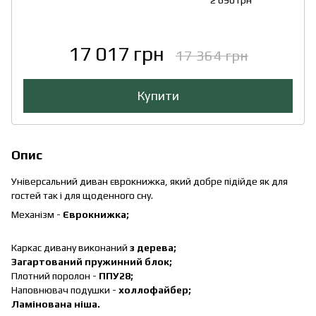
17 017 грн
17 364 грн
Купити
Опис
Універсальний диван єврокнижка, який добре підійде як для
гостей так і для щоденного сну.
Механізм -
Єврокнижка;
Каркас дивану виконаний
з дерева;
Загартований пружинний блок;
Плотний поролон -
ППУ28;
Наповнювач подушки -
холлофайбер;
Ламінована ніша.