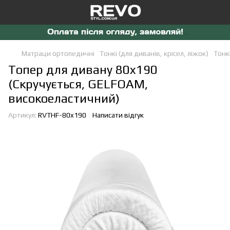
Матраци ортопедичні
Тонкі (для диванів, крісел, ліжок)
Тонкі
Топер для дивану 80x190
(Скручується, GELFOAM,
високоеластичний)
Артикул:
RVTHF-80x190
Написати відгук