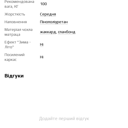
Рекомендована
100
вага, КГ
Жорсткість
Середня
Наповнення
Пінополіуретан
Матеріал чохла
жаккард
,
спанбонд
матраца
Ефект "Зима -
Ні
Літо"
Посилений
Ні
каркас
Відгуки
Додайте перший відгук