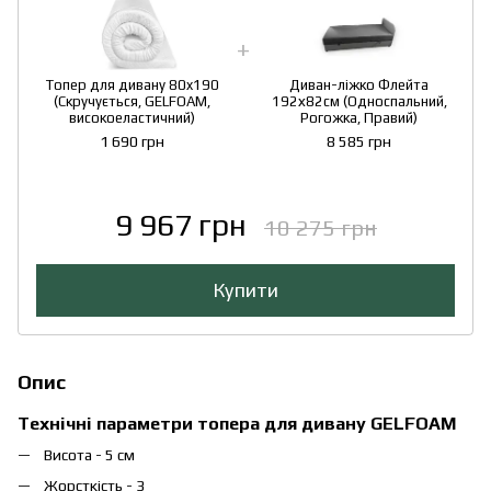
Топер для дивану 80x190
Диван-ліжко Флейта
(Скручується, GELFOAM,
192х82см (Односпальний,
високоеластичний)
Рогожка, Правий)
1 690 грн
8 585 грн
9 967 грн
10 275 грн
Купити
Опис
Технічні параметри топера для дивану GELFOAM
Висота - 5 см
Жорсткість - 3