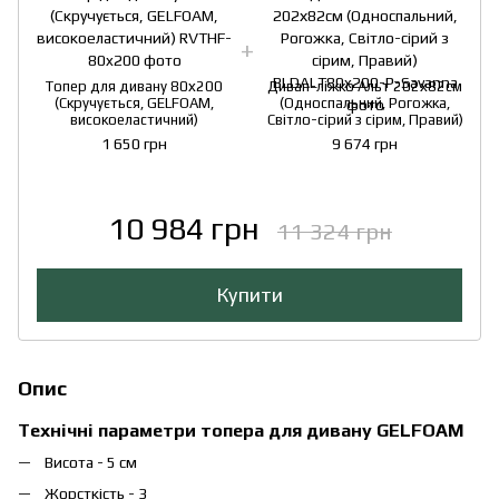
Топер для дивану 80х200
Диван-ліжко Альт 202х82см
(Скручується, GELFOAM,
(Односпальний, Рогожка,
високоеластичний)
Світло-сірий з сірим, Правий)
1 650 грн
9 674 грн
10 984 грн
11 324 грн
Купити
Опис
Технічні параметри топера для дивану GELFOAM
Висота - 5 см
Жорсткість - 3