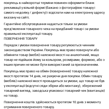
покупець в найкоротші терміни повинен оформити бланк
рекламації у вільній формі (бажано з фотографією товару і
самого недоліку / дефекту) і відіслати нам на електронну адресу
вказану на сайті.
Гарантійне обслуговування надається тільки за умови
пред'явлення товарного чека на придбаний товар і за умови
правильної експлуатації товару.
ПОВЕРНЕННЯ ТОВАРУ
Порядок і умови повернення товару регулюються чинним
законодавством України. Покупець має право повернути або
обміняти товар (меблі) належної якості на аналогічний, якщо
товар не підійшов йому за кольором, розмірами, формою, або з
інших причин не може бути використаний за призначенням.
Покупець має право на обмін (повернення) товару належної
якості протягом 14 днів, не рахуючи дня покупки. Обмін товару
(меблів) належної якості провадиться за умови, що товар не був
у експлуатації (відсутні сліди збірки або монтажу), збережений
товарний вигляд, заводська упаковка і товарний чек (квитанція)
на товар.
Повернення коштів здійснюється протягом 10 днів з моменту
отримання поверненого товару.