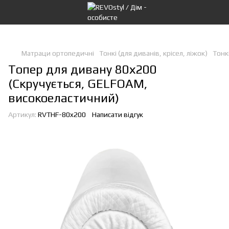
Матраци ортопедичні
Тонкі (для диванів, крісел, ліжок)
Тонкі
Топер для дивану 80х200
(Скручується, GELFOAM,
високоеластичний)
Артикул:
RVTHF-80x200
Написати відгук