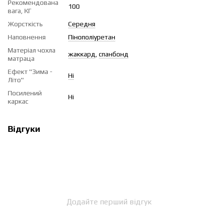
Рекомендована
100
вага, КГ
Жорсткість
Середня
Наповнення
Пінополіуретан
Матеріал чохла
жаккард
,
спанбонд
матраца
Ефект "Зима -
Ні
Літо"
Посилений
Ні
каркас
Відгуки
Додайте перший відгук